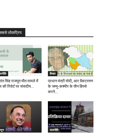
सबसे लोकप्रिय
ाजनीति
विचार
ांत सिंह राजपूत मौत मामले में
प्रधान मंत्री मोदी, आर वेंकटरमण
स की रिपोर्ट पर संसदीय...
के जम्मू-कश्मीर के तीन हिस्से
करने...
ानून
राजनीति