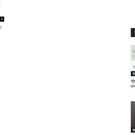
ट
0
ये
र
सुश
एम्
क