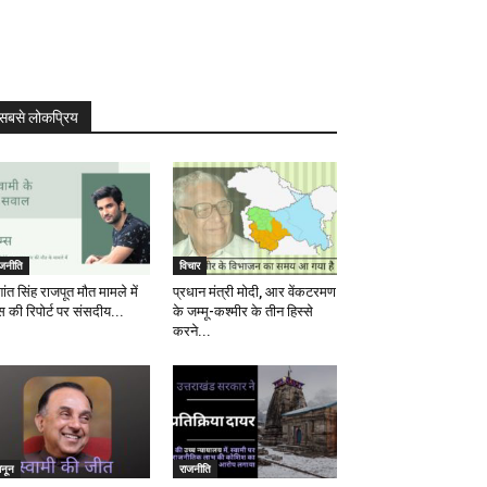
सबसे लोकप्रिय
ाजनीति
विचार
ांत सिंह राजपूत मौत मामले में
प्रधान मंत्री मोदी, आर वेंकटरमण
स की रिपोर्ट पर संसदीय...
के जम्मू-कश्मीर के तीन हिस्से
करने...
ानून
राजनीति