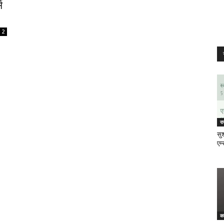
स
2
र
सुश
एम्
क