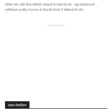
शनिवार शाम, टीवी चैनल मालिकों/ संपादकों के सबसे बड़े संघ - न्यूज़ ब्रॉडकास्टर्स
एसोसिएशन (एनबीए) ने सरकार से टीआरपी घोटाले में सीबीआई की जाँच...
- Advertisement -
सबसे लोकप्रिय