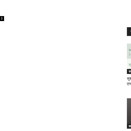
3
र
सुश
एम्
क