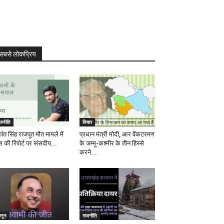
सबसे लोकप्रिय
ाजनीति
विचार
ांत सिंह राजपूत मौत मामले में
प्रधान मंत्री मोदी, आर वेंकटरमण
स की रिपोर्ट पर संसदीय...
के जम्मू-कश्मीर के तीन हिस्से
करने...
ानून
राजनीति