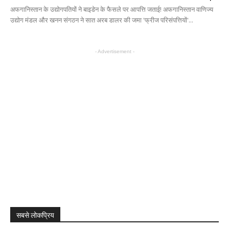
अफगानिस्तान के उद्योगपतियों ने बाइडेन के फैसले पर आपत्ति जताई! अफगानिस्तान वाणिज्य
उद्योग मंडल और खनन संगठन ने सात अरब डालर की जमा 'फ्रीज परिसंपत्तियों'...
- Advertisement -
सबसे लोकप्रिय