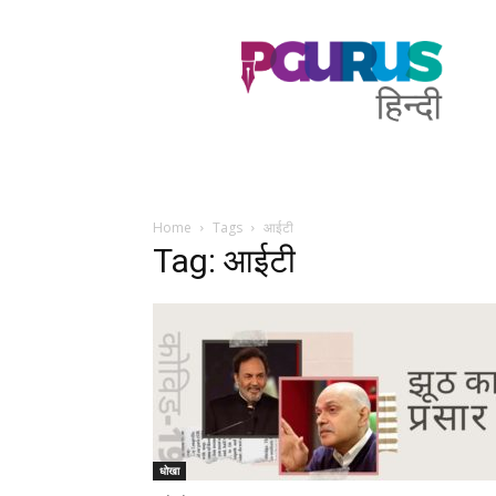
PGurus
Hindi
Home
Tags
आईटी
Tag: आईटी
धोखा