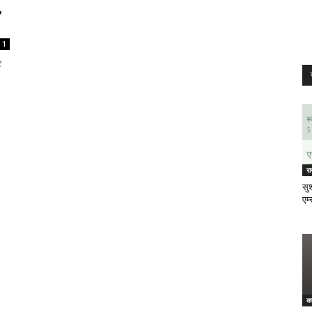
,
1
ट
र
सुश
एम्
क