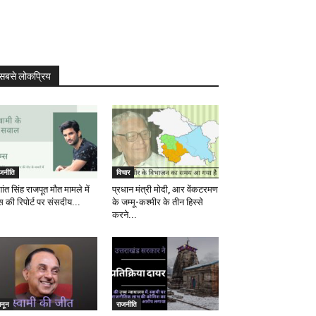
सबसे लोकप्रिय
ाजनीति
विचार
ांत सिंह राजपूत मौत मामले में
प्रधान मंत्री मोदी, आर वेंकटरमण
स की रिपोर्ट पर संसदीय...
के जम्मू-कश्मीर के तीन हिस्से
करने...
ानून
राजनीति