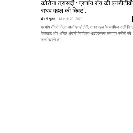
कोरोना त्रासदी : प्रणॉय रॉय की एनडीटीवी
राघव बहल की क्विंट...
टीम पी गुरुस
-
March 29, 2020
प्रणॉय रॉय के नेतृत्व वाली एनडीटीवी, राघव बहल के स्वामित्व वाली क्विं
वेबसाइट और अनिल अंबानी नियंत्रित आईएएनएस समाचार एजेंसी को
फर्जी खबरों को...