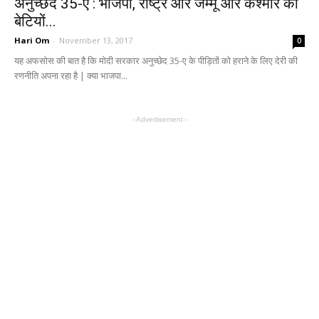
अनुच्छेद 35-ए : भाजपा, राष्ट्र और जम्मू और कश्मीर की
बेटियों...
Hari Om
-
November 13, 2017
0
यह अफसोस की बात है कि मोदी सरकार अनुच्छेद 35-ए के पीड़ितों को हराने के लिए देरी की
रणनीति अपना रहा है | क्या भाजपा...
- Advertisement -