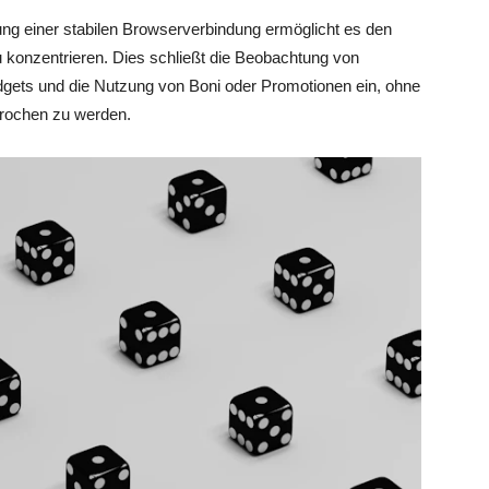
lung einer stabilen Browserverbindung ermöglicht es den
zu konzentrieren. Dies schließt die Beobachtung von
ets und die Nutzung von Boni oder Promotionen ein, ohne
brochen zu werden.