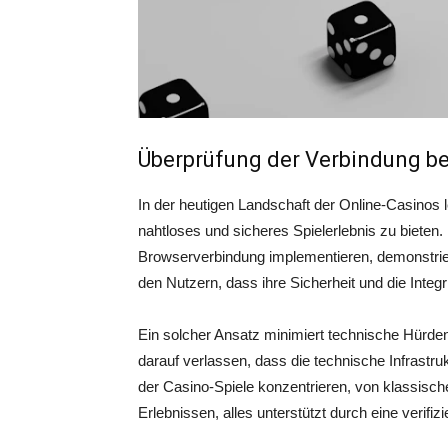
Überprüfung der Verbindung b
In der heutigen Landschaft der Online-Casinos 
nahtloses und sicheres Spielerlebnis zu bieten.
Browserverbindung implementieren, demonstriere
den Nutzern, dass ihre Sicherheit und die Integri
Ein solcher Ansatz minimiert technische Hürden
darauf verlassen, dass die technische Infrastru
der Casino-Spiele konzentrieren, von klassische
Erlebnissen, alles unterstützt durch eine verifiz