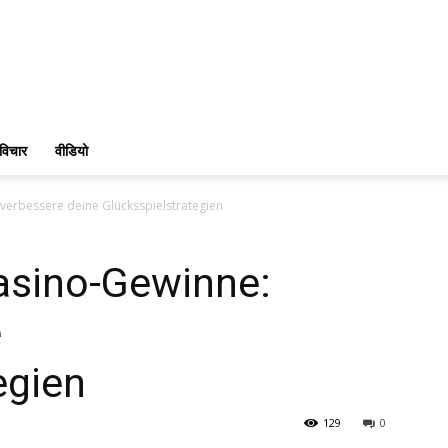
विचार
वीडियो
verbessere deine Glücksspielstrategien
asino-Gewinne:
e
egien
129
0