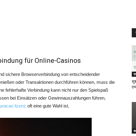
indung für Online-Casinos
e und sichere Browserverbindung von entscheidender
र
सुश
 genießen oder Transaktionen durchführen können, muss die
एम्
Eine fehlerhafte Verbindung kann nicht nur den Spielspaß
ssen bei Einsätzen oder Gewinnauszahlungen führen,
uracao lizenz
oft eine gute Wahl ist.
क