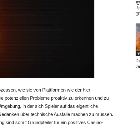
सु
दि
पुर
र
वि
एच
zessen, wie sie von Plattformen wie der hier
ese potenziellen Probleme proaktiv zu erkennen und zu
mgebung, in der sich Spieler auf das eigentliche
h Gedanken über technische Ausfälle machen zu müssen.
ng sind somit Grundpfeiler für ein positives Casino-