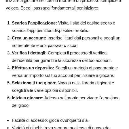
Iniziare a giocare nei casino mobile è un processo semplice e
veloce. Ecco i passaggi fondamentali per iniziare:
Scarica l’applicazione:
Visita il sito del casino scelto e
scarica l’app per il tuo dispositivo mobile.
Crea un account:
Inserisci i tuoi dati personali e scegli un
nome utente e una password sicuri.
Verifica i dettagli:
Completa il processo di verifica
dell’identità per garantire la sicurezza del tuo account.
Effettua un deposito:
Scegli un metodo di pagamento e
versa un importo sul tuo account per iniziare a giocare.
Seleziona il tuo gioco:
Naviga nella libreria di giochi e
scegli tra le varie opzioni disponibili.
Inizia a giocare:
Adesso sei pronto per vivere l’emozione
del gioco!
Facilità di accesso: gioca ovunque tu sia.
Varietà di giochi: trova sempre qualcosa di nuovo da