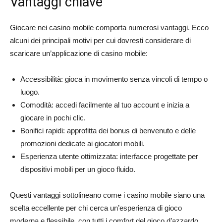
Vantaggi chiave
Giocare nei casino mobile comporta numerosi vantaggi. Ecco
alcuni dei principali motivi per cui dovresti considerare di
scaricare un’applicazione di casino mobile:
Accessibilità: gioca in movimento senza vincoli di tempo o
luogo.
Comodità: accedi facilmente al tuo account e inizia a
giocare in pochi clic.
Bonifici rapidi: approfitta dei bonus di benvenuto e delle
promozioni dedicate ai giocatori mobili.
Esperienza utente ottimizzata: interfacce progettate per
dispositivi mobili per un gioco fluido.
Questi vantaggi sottolineano come i casino mobile siano una
scelta eccellente per chi cerca un’esperienza di gioco
moderna e flessibile, con tutti i comfort del gioco d’azzardo