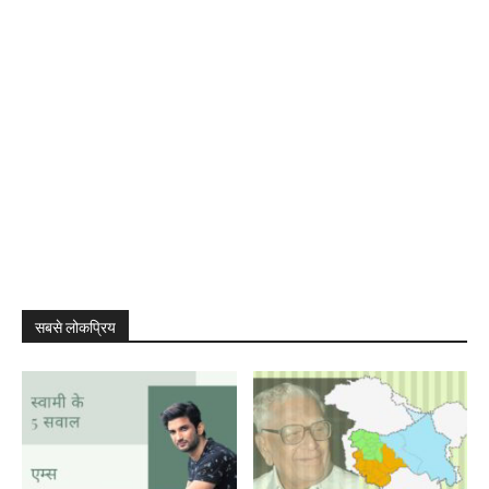
सबसे लोकप्रिय