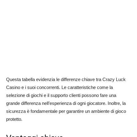
Questa tabella evidenzia le differenze chiave tra Crazy Luck
Casino e i suoi concorrenti. Le caratteristiche come la
selezione di giochi e il supporto clienti possono fare una
grande differenza nell’esperienza di ogni giocatore. Inoltre, la
sicurezza è fondamentale per garantire un ambiente di gioco
protetto.