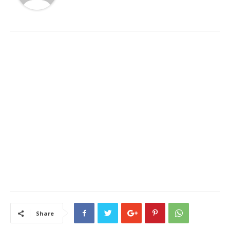
Share