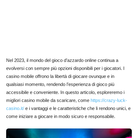
Nel 2023, il mondo del gioco d’azzardo online continua a
evolversi con sempre più opzioni disponibili per i giocatori. I
casino mobile offrono la libertà di giocare ovunque e in
qualsiasi momento, rendendo l’esperienza di gioco più
accessibile e conveniente. In questo articolo, esploreremo i
migliori casino mobile da scaricare, come
https://crazy-luck-
casino.it/
e i vantaggi e le caratteristiche che li rendono unici, e
come iniziare a giocare in modo sicuro e responsabile.