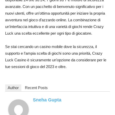
avanzate. Con un pacchetto di benvenuto significativo per i
nuovi utenti, offre un’ottima opportunità per iniziare la propria
avventura nel gioco d’azzardo online. La combinazione di
un’interfaccia intuitiva e di una varietà di giochi rende Crazy
Luck una scelta eccellente per ogni tipo di giocatore.
Se stai cercando un casino mobile dove la sicurezza, il
supporto e l’ampia scelta di giochi sono una priorità, Crazy
Luck Casino è sicuramente un’opzione da considerare per le
tue sessioni di gioco del 2023 e oltre.
Author
Recent Posts
Sneha Gupta