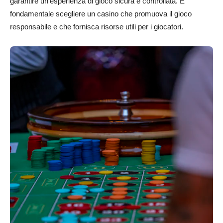
garantire un’esperienza di gioco sicura e controllata. È
fondamentale scegliere un casino che promuova il gioco
responsabile e che fornisca risorse utili per i giocatori.