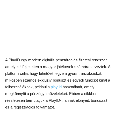
A PlayID egy modern digitális pénztárca és fizetési rendszer,
amelyet kifejezetten a magyar játékosok számára terveztek. A
platform célja, hogy lehetővé tegye a gyors tranzakciókat,
miközben számos exkluzív bónuszt és egyedi funkciót kínál a
felhasználóknak, például a
play id
használatát, amely
megkönnyíti a pénzügyi műveleteket. Ebben a cikkben
részletesen bemutatjuk a PlayID-t, annak előnyeit, bónuszait
és a regisztrációs folyamatot.