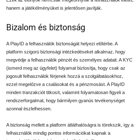
hanem a játékélményüket is jelentősen javítják.
Bizalom és biztonság
A PlayID a felhasználók biztonságát helyezi előtérbe. A
platform szigorú biztonsági intézkedéseket alkalmaz, hogy
megvédje a felhasználók pénzét és személyes adatait. A KYC
(ismerd meg az ügyfelet) folyamat biztosítja, hogy csak az
jogosult felhasználók férjenek hozzá a szolgáltatásokhoz,
ezzel megelőzve a csalásokat és a pénzmosást. A PlayID
minden tranzakciót titkosít, valamint folyamatosan figyeli a
rendszerforgalmat, hogy bármilyen gyanús tevékenységet
azonnal észlelhessen.
A biztonság mellett a platform átláthatóságra is törekszik, így a
felhasználók mindig pontos információkat kapnak a