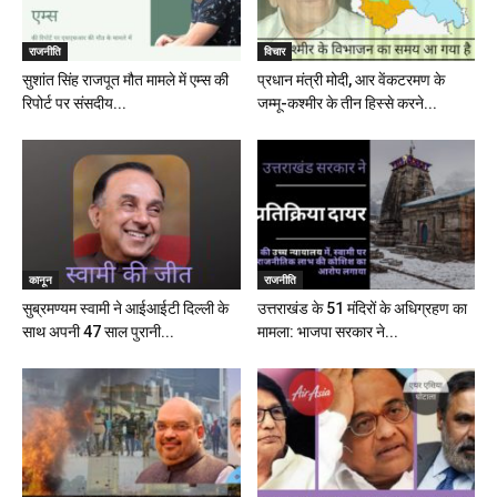
राजनीति
विचार
सुशांत सिंह राजपूत मौत मामले में एम्स की
प्रधान मंत्री मोदी, आर वेंकटरमण के
रिपोर्ट पर संसदीय...
जम्मू-कश्मीर के तीन हिस्से करने...
कानून
राजनीति
सुब्रमण्यम स्वामी ने आईआईटी दिल्ली के
उत्तराखंड के 51 मंदिरों के अधिग्रहण का
साथ अपनी 47 साल पुरानी...
मामला: भाजपा सरकार ने...