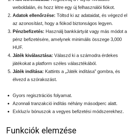
weboldalán, és hozz létre egy új felhasználói fiókot.
Adatok ellenőrzése:
Töltsd ki az adataidat, és végezd el
az azonosítást, hogy a fiókod biztonságos legyen.
Pénzbefizetés:
Használj bankkártyát vagy más módot a
pénz befizetésére, amelynek minimális összege 3,000
HUF.
Játék kiválasztása:
Válaszd ki a számodra érdekes
játékokat a platform széles választékából.
Játék indítása:
Kattints a „Játék indítása” gombra, és
élvezd a szórakozást.
Gyors regisztrációs folyamat.
Azonnali tranzakció indítás néhány másodperc alatt.
Exkluzív bónuszok a vegyes befizetési módszerekhez.
Funkciók elemzése