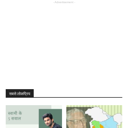
- Advertisement -
सबसे लोकप्रिय