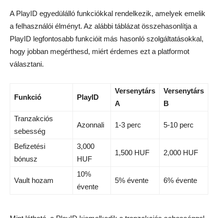
A PlayID egyedülálló funkciókkal rendelkezik, amelyek emelik
a felhasználói élményt. Az alábbi táblázat összehasonlítja a
PlayID legfontosabb funkcióit más hasonló szolgáltatásokkal,
hogy jobban megérthesd, miért érdemes ezt a platformot
választani.
Versenytárs
Versenytárs
Funkció
PlayID
A
B
Tranzakciós
Azonnali
1-3 perc
5-10 perc
sebesség
Befizetési
3,000
1,500 HUF
2,000 HUF
bónusz
HUF
10%
Vault hozam
5% évente
6% évente
évente