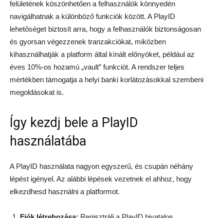
felületének köszönhetően a felhasználók könnyedén
navigálhatnak a különböző funkciók között. A PlayID
lehetőséget biztosít arra, hogy a felhasználók biztonságosan
és gyorsan végezzenek tranzakciókat, miközben
kihasználhatják a platform által kínált előnyöket, például az
éves 10%-os hozamú „vault” funkciót. A rendszer teljes
mértékben támogatja a helyi banki korlátozásokkal szembeni
megoldásokat is.
Így kezdj bele a PlayID
használatába
A PlayID használata nagyon egyszerű, és csupán néhány
lépést igényel. Az alábbi lépések vezetnek el ahhoz, hogy
elkezdhesd használni a platformot.
Fiók létrehozása:
Regisztrálj a PlayID hivatalos