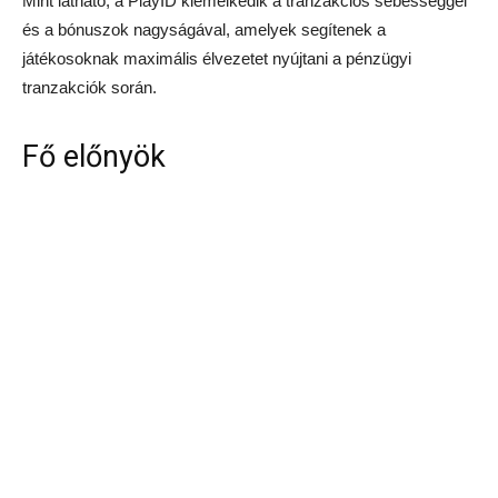
Mint látható, a PlayID kiemelkedik a tranzakciós sebességgel
és a bónuszok nagyságával, amelyek segítenek a
játékosoknak maximális élvezetet nyújtani a pénzügyi
tranzakciók során.
Fő előnyök