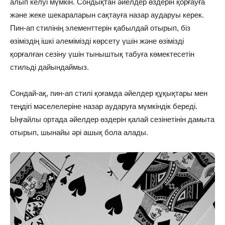
алып келуі мүмкін. Сондықтан әйелдер өздерін қорғауға
және жеке шекараларын сақтауға назар аударуы керек.
Пин-ап стилінің элементтерін қабылдай отырып, біз
өзіміздің ішкі әлемімізді көрсету үшін және өзімізді
қорғалған сезіну үшін тыныштық табуға көмектесетін
стильді дайындаймыз.
Сондай-ақ, пин-ап стилі қоғамда әйелдер құқықтары мен
теңдігі мәселелеріне назар аударуға мүмкіндік береді.
Ыңғайлы ортада әйелдер өздерін қалай сезінетінін дамыта
отырып, шынайы әрі ашық бола алады.