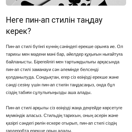
Неге пин-ап стилін таңдау
керек?
Пин-ап стилі бүгінгі күннің сәніндегі ерекше орынға ие. Ол
тарихы мен мәдени мәні бар, әйелдер құқығын нығайтуға
байланысты. Бірегейлігі мен тартымдылығы арқасында
пин-ап стилі заманауи сән әлемінде белсенді
қолданылуда. Сондықтан, егер сіз өзіңізді ерекше және
сәнді сезіну үшін пин-ап стилін таңдасаңыз, онда бұл
сіздің табиғи сұлулығыңызды аша алады.
Пин-ап стилі арқылы сіз өзіңізді жаңа деңгейде көрсетуге
мүмкіндік аласыз. Стильдің тарихын, оның әсерін және
қазіргі сәндегі рөлін ескере отырып, пин-ап стилі сіздің
гардеробта ерекше орын алады.