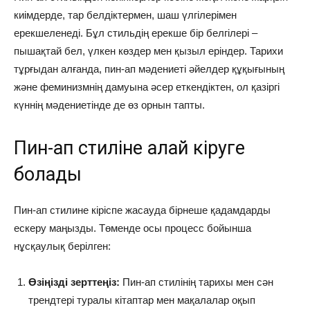
киімдерде, тар белдіктермен, шаш үлгілерімен
ерекшеленеді. Бұл стильдің ерекше бір белгілері –
пышақтай бел, үлкен көздер мен қызыл еріндер. Тарихи
тұрғыдан алғанда, пин-ап мәдениеті әйелдер құқығының
және феминизмнің дамуына әсер еткендіктен, ол қазіргі
күннің мәдениетінде де өз орнын тапты.
Пин-ап стиліне қалай кіруге
болады
Пин-ап стилине кіріспе жасауда бірнеше қадамдарды
ескеру маңызды. Төменде осы процесс бойынша
нұсқаулық берілген:
Өзіңізді зерттеңіз:
Пин-ап стилінің тарихы мен сән
трендтері туралы кітаптар мен мақалалар оқып