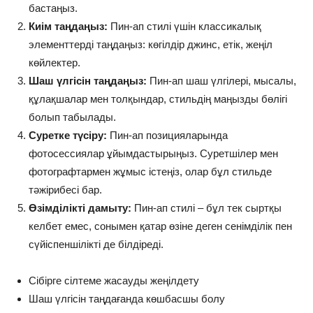
бастаңыз.
Киім таңдаңыз:
Пин-ап стилі үшін классикалық
элементтерді таңдаңыз: көгілдір джинс, етік, жеңіл
көйлектер.
Шаш үлгісін таңдаңыз:
Пин-ап шаш үлгілері, мысалы,
құлақшалар мен толқындар, стильдің маңызды бөлігі
болып табылады.
Суретке түсіру:
Пин-ап позицияларында
фотосессиялар ұйымдастырыңыз. Суретшілер мен
фотографтармен жұмыс істеңіз, олар бұл стильде
тәжірибесі бар.
Өзімділікті дамыту:
Пин-ап стилі – бұл тек сыртқы
келбет емес, сонымен қатар өзіне деген сенімділік пен
сүйіспеншілікті де білдіреді.
Сібірге сілтеме жасауды жеңілдету
Шаш үлгісін таңдағанда көшбасшы болу