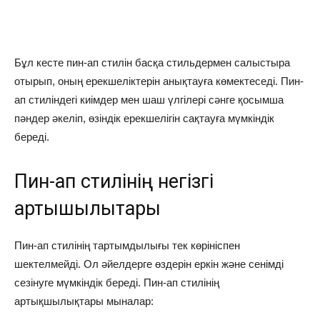
Бұл кесте пин-ап стилін басқа стильдермен салыстыра
отырып, оның ерекшеліктерін анықтауға көмектеседі. Пин-
ап стиліндегі киімдер мен шаш үлгілері сәнге қосымша
пәндер әкеліп, өзіндік ерекшелігін сақтауға мүмкіндік
береді.
Пин-ап стилінің негізгі
артықшылықтары
Пин-ап стилінің тартымдылығы тек көрініспен
шектелмейді. Ол әйелдерге өздерін еркін және сенімді
сезінуге мүмкіндік береді. Пин-ап стилінің
артықшылықтары мыналар: