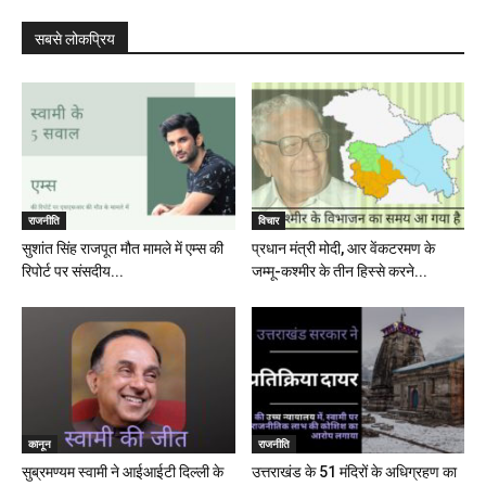
सबसे लोकप्रिय
राजनीति
विचार
सुशांत सिंह राजपूत मौत मामले में एम्स की
प्रधान मंत्री मोदी, आर वेंकटरमण के
रिपोर्ट पर संसदीय...
जम्मू-कश्मीर के तीन हिस्से करने...
कानून
राजनीति
सुब्रमण्यम स्वामी ने आईआईटी दिल्ली के
उत्तराखंड के 51 मंदिरों के अधिग्रहण का