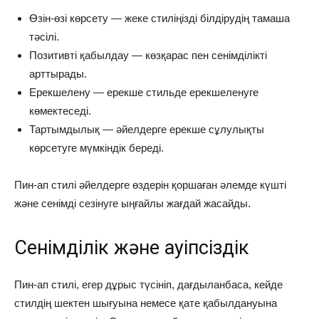
Өзін-өзі көрсету — жеке стиліңізді білдірудің тамаша
тәсілі.
Позитивті қабылдау — көзқарас пен сенімділікті
арттырады.
Ерекшелену — ерекше стильде ерекшеленуге
көмектеседі.
Тартымдылық — әйелдерге ерекше сұлулықты
көрсетуге мүмкіндік береді.
Пин-ап стилі әйелдерге өздерін қоршаған әлемде күшті
және сенімді сезінуге ыңғайлы жағдай жасайды.
Сенімділік және қауіпсіздік
Пин-ап стилі, егер дұрыс түсініп, дағдыланбаса, кейде
стилдің шектен шығуына немесе қате қабылдануына