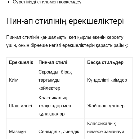
Суретіңізді стильмен көркемдеу
Пин-ап стилінің ерекшеліктері
Пин-ап стилінің қаншалықты көп қырлы екенін көрсету
үшін, оның бірнеше негізгі ерекшеліктерін қарастырайық:
Ерекшелік
Пин-ап стилі
Басқа стильдер
Скромды, бірақ
Киім
тартымды
Күнделікті киімдер
көйлектер
Классикалық
Шаш үлгісі
толқындар мен
Жай шаш үлгілері
құлақшалар
Классикалық
Мазмұн
Сенімділік, әйелдік
немесе заманауи