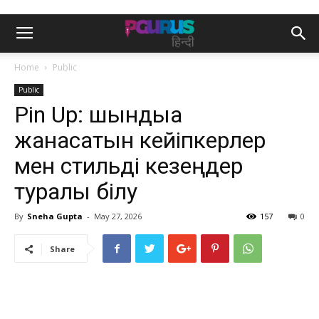
Home
Public
Public
Pin Up: шындыққа
жанасатын кейіпкерлер
мен стильді кезеңдер
туралы білу
By
Sneha Gupta
-
May 27, 2026
157
0
Share