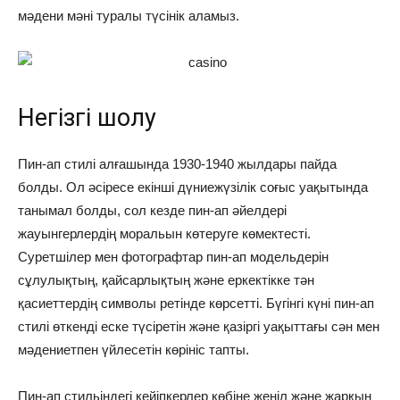
мәдени мәні туралы түсінік аламыз.
Негізгі шолу
Пин-ап стилі алғашында 1930-1940 жылдары пайда
болды. Ол әсіресе екінші дүниежүзілік соғыс уақытында
танымал болды, сол кезде пин-ап әйелдері
жауынгерлердің моральын көтеруге көмектесті.
Суретшілер мен фотографтар пин-ап модельдерін
сұлулықтың, қайсарлықтың және еркектікке тән
қасиеттердің символы ретінде көрсетті. Бүгінгі күні пин-ап
стилі өткенді еске түсіретін және қазіргі уақыттағы сән мен
мәдениетпен үйлесетін көрініс тапты.
Пин-ап стильіндегі кейіпкерлер көбіне жеңіл және жарқын