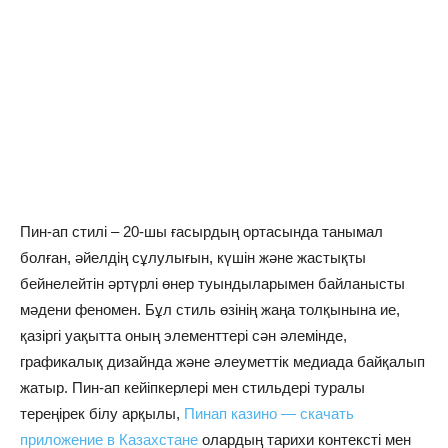
Пин-ап стилі – 20-шы ғасырдың ортасында танымал
болған, әйелдің сұлулығын, күшін және жастықты
бейнелейтін әртүрлі өнер туындыларымен байланысты
мәдени феномен. Бұл стиль өзінің жаңа толқынына ие,
қазіргі уақытта оның элементтері сән әлемінде,
графикалық дизайнда және әлеуметтік медиада байқалып
жатыр. Пин-ап кейіпкерлері мен стильдері туралы
тереңірек білу арқылы,
Пинап казино — скачать
приложение в Казахстане
олардың тарихи контексті мен