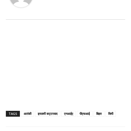
TAGS
आतंकी
इस्लामी कट्टरवाद
एनआईए
पीएफआई
बिहार
सिमी