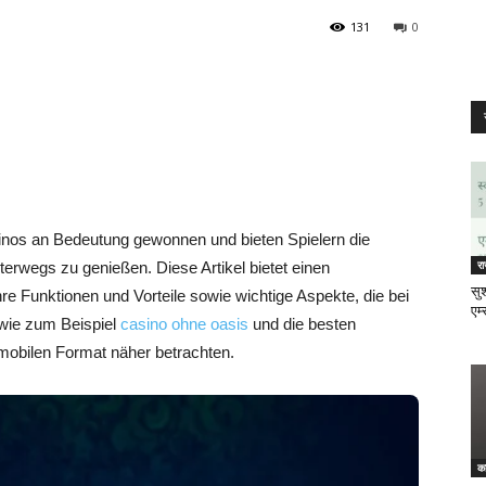
131
0
sinos an Bedeutung gewonnen und bieten Spielern die
र
terwegs zu genießen. Diese Artikel bietet einen
सुश
e Funktionen und Vorteile sowie wichtige Aspekte, die bei
एम्
 wie zum Beispiel
casino ohne oasis
und die besten
 mobilen Format näher betrachten.
क