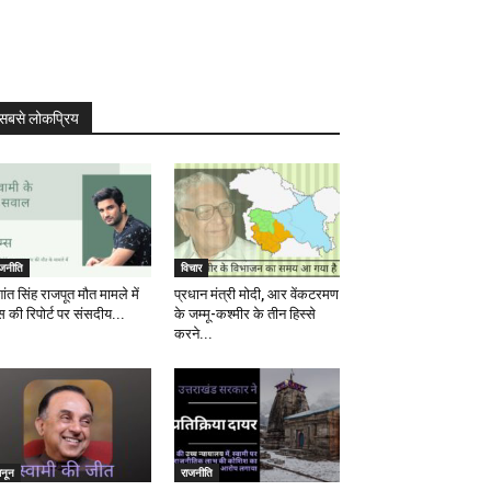
सबसे लोकप्रिय
ाजनीति
विचार
ांत सिंह राजपूत मौत मामले में
प्रधान मंत्री मोदी, आर वेंकटरमण
स की रिपोर्ट पर संसदीय...
के जम्मू-कश्मीर के तीन हिस्से
करने...
ानून
राजनीति