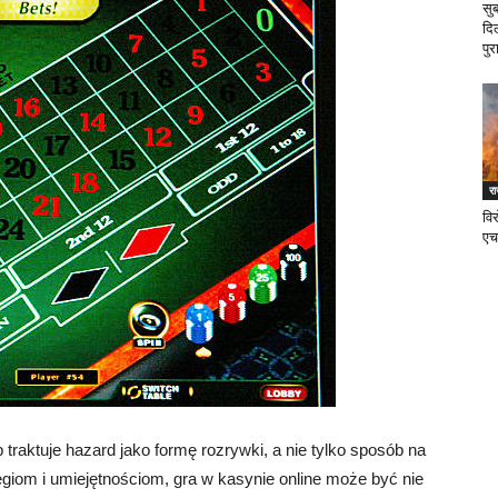
सु
दि
पुर
र
वि
एच
 traktuje hazard jako formę rozrywki, a nie tylko sposób na
egiom i umiejętnościom, gra w kasynie online może być nie