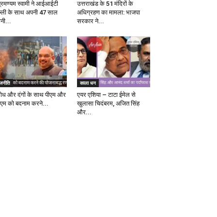
ब्रमण्यम स्वामी ने आईआईटी
उत्तराखंड के 51 मंदिरों के
ल्ली के साथ अपनी 47 साल
अधिग्रहण का मामला: भाजपा
ानी...
सरकार ने...
ाजनीति
काला धन
रोध और दंगों के साथ पीएम और
एयर एशिया – टाटा ईमेल से
एम को बदनाम करने...
खुलासा चिदंबरम, अजित सिंह
और...