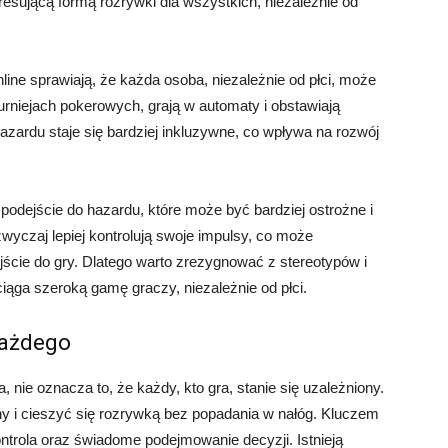
resującą formą rozrywki dla wszystkich, niezależnie od
ine sprawiają, że każda osoba, niezależnie od płci, może
turniejach pokerowych, grają w automaty i obstawiają
zardu staje się bardziej inkluzywne, co wpływa na rozwój
podejście do hazardu, które może być bardziej ostrożne i
wyczaj lepiej kontrolują swoje impulsy, co może
jście do gry. Dlatego warto zrezygnować z stereotypów i
iąga szeroką gamę graczy, niezależnie od płci.
każdego
 nie oznacza to, że każdy, kto gra, stanie się uzależniony.
ny i cieszyć się rozrywką bez popadania w nałóg. Kluczem
trola oraz świadome podejmowanie decyzji. Istnieją