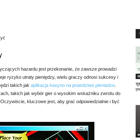
zyć
y
yczących hazardu jest przekonanie, że zawsze prowadzi
र
ieje ryzyko utraty pieniędzy, wielu graczy odnosi sukcesy i
सुश
ędzi takich jak
aplikacja kasyno na prawdziwe pieniadze
.
एम्
ach, takich jak wybór gier o wysokim wskaźniku zwrotu do
czywiście, kluczowe jest, aby grać odpowiedzialnie i być
क