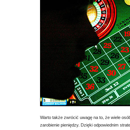
Warto także zwrócić uwagę na to, że wiele osób
zarobienie pieniędzy. Dzięki odpowiednim strat