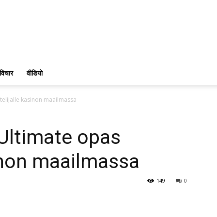
विचार
वीडियो
telijalle kasinon maailmassa
Ultimate opas
sinon maailmassa
149
0