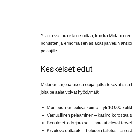
Yllä oleva taulukko osoittaa, kuinka Midarion ero
bonusten ja erinomaisen asiakaspalvelun ansios
pelaajille.
Keskeiset edut
Midarion tarjoaa useita etuja, jotka tekevät siitä
joita pelaajat voivat hyödyntää:
Monipuolinen pelivalikoima – yli 10 000 kolik
Vastuullinen pelaaminen – kasino korostaa tur
Bonukset ja tarjoukset – houkuttelevat terve
Kryptovaluuttatuki – helppoja talletus- ja no