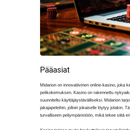
Pääasiat
Midarion on innovatiivinen online-kasino, joka k
pelikokemuksen. Kasino on rakennettu nykyaikai
suunniteltu käyttäjäystävälliseksi. Midarion tarjo
jakajapeleihin, jolloin jokaiselle löytyy jotakin
turvalliseen peliympäristöön, mikä tekee siitä eri