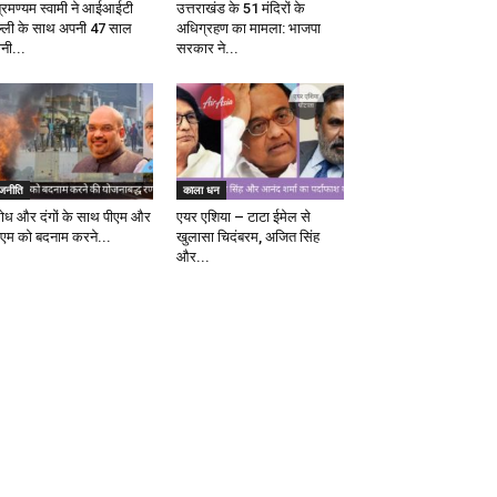
ब्रमण्यम स्वामी ने आईआईटी
उत्तराखंड के 51 मंदिरों के
ल्ली के साथ अपनी 47 साल
अधिग्रहण का मामला: भाजपा
ानी...
सरकार ने...
ाजनीति
काला धन
रोध और दंगों के साथ पीएम और
एयर एशिया – टाटा ईमेल से
एम को बदनाम करने...
खुलासा चिदंबरम, अजित सिंह
और...