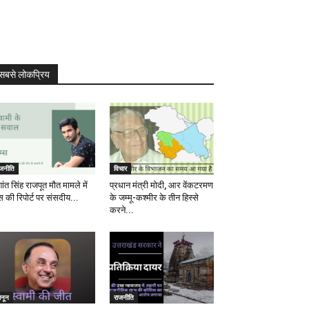
सबसे लोकप्रिय
ाजनीति
विचार
ांत सिंह राजपूत मौत मामले में
प्रधान मंत्री मोदी, आर वेंकटरमण
स की रिपोर्ट पर संसदीय...
के जम्मू-कश्मीर के तीन हिस्से
करने...
ानून
राजनीति