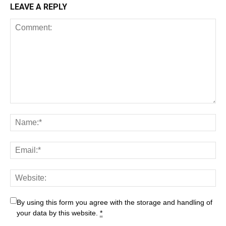
LEAVE A REPLY
By using this form you agree with the storage and handling of
your data by this website.
*