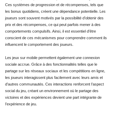
Ces systèmes de progression et de récompenses, tels que
les bonus quotidiens, créent une dépendance potentielle. Les
joueurs sont souvent motivés par la possibilité d’obtenir des
prix et des récompenses, ce qui peut parfois mener à des
comportements compulsifs. Ainsi, il est essentiel d’être
conscient de ces mécanismes pour comprendre comment ils
influencent le comportement des joueurs.
Les jeux sur mobile permettent également une connexion
sociale accrue. Grâce à des fonctionnalités telles que le
partage sur les réseaux sociaux et les compétitions en ligne,
les joueurs interagissent plus facilement avec leurs amis et
d’autres communautés. Ces interactions renforcent l’aspect
social du jeu, créant un environnement où le partage des
victoires et des expériences devient une part intégrante de
l’expérience de jeu.