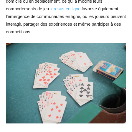
domicile ou en déplacement, ce qui a modifié leurs
comportements de jeu.
cresus en ligne
favorise également
l’émergence de communautés en ligne, où les joueurs peuvent
interagir, partager des expériences et même participer à des
compétitions.