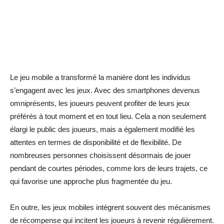
Le jeu mobile a transformé la manière dont les individus
s’engagent avec les jeux. Avec des smartphones devenus
omniprésents, les joueurs peuvent profiter de leurs jeux
préférés à tout moment et en tout lieu. Cela a non seulement
élargi le public des joueurs, mais a également modifié les
attentes en termes de disponibilité et de flexibilité. De
nombreuses personnes choisissent désormais de jouer
pendant de courtes périodes, comme lors de leurs trajets, ce
qui favorise une approche plus fragmentée du jeu.
En outre, les jeux mobiles intègrent souvent des mécanismes
de récompense qui incitent les joueurs à revenir régulièrement.