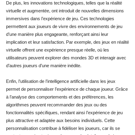
De plus, les innovations technologiques, telles que la réalité
virtuelle et augmentée, ont introduit de nouvelles dimensions
immersives dans l’expérience de jeu. Ces technologies
permettent aux joueurs de vivre des environnements de jeu
d’une manière plus engageante, renforçant ainsi leur
implication et leur satisfaction. Par exemple, des jeux en réalité
virtuelle offrent une expérience presque réelle, où les
utilisateurs peuvent explorer des mondes 3D et interagir avec
d’autres joueurs d’une manière inédite.
Enfin, l’utilisation de l’intelligence artificielle dans les jeux
permet de personnaliser l’expérience de chaque joueur. Grâce
à l’analyse des comportements et des préférences, les
algorithmes peuvent recommander des jeux ou des
fonctionnalités spécifiques, rendant ainsi l’expérience de jeu
plus attractive et adaptée aux besoins individuels. Cette
personnalisation contribue à fidéliser les joueurs, car ils se