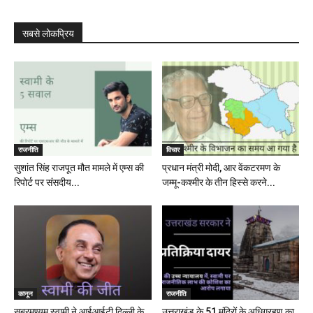
सबसे लोकप्रिय
राजनीति
विचार
सुशांत सिंह राजपूत मौत मामले में एम्स की
प्रधान मंत्री मोदी, आर वेंकटरमण के
रिपोर्ट पर संसदीय...
जम्मू-कश्मीर के तीन हिस्से करने...
कानून
राजनीति
सुब्रमण्यम स्वामी ने आईआईटी दिल्ली के
उत्तराखंड के 51 मंदिरों के अधिग्रहण का