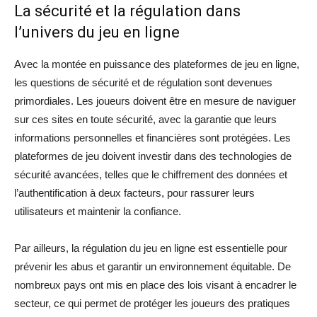
La sécurité et la régulation dans
l’univers du jeu en ligne
Avec la montée en puissance des plateformes de jeu en ligne,
les questions de sécurité et de régulation sont devenues
primordiales. Les joueurs doivent être en mesure de naviguer
sur ces sites en toute sécurité, avec la garantie que leurs
informations personnelles et financières sont protégées. Les
plateformes de jeu doivent investir dans des technologies de
sécurité avancées, telles que le chiffrement des données et
l’authentification à deux facteurs, pour rassurer leurs
utilisateurs et maintenir la confiance.
Par ailleurs, la régulation du jeu en ligne est essentielle pour
prévenir les abus et garantir un environnement équitable. De
nombreux pays ont mis en place des lois visant à encadrer le
secteur, ce qui permet de protéger les joueurs des pratiques