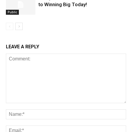
to Winning Big Today!
Public
LEAVE A REPLY