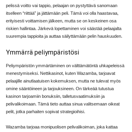
pelissä voitto vai tappio, pelaajan on pystyttävä sanomaan
itselleen “riittää” ja jättämään peli. Tämä voi olla haastavaa,
erityisesti voittamisen jälkeen, mutta se on keskeinen osa
riskien hallintaa. Järkevä lopettaminen voi säästää pelaajalta
suurempia tappioita ja auttaa säilyttämään pelin hauskuuden.
Ymmärrä peliympäristösi
Peliympäristön ymmärtäminen on välttämätöntä uhkapeleissä
menestymiseksi. Nettikasinot, kuten Wazamba, tarjoavat
pelaajille ainutlaatuisen kokemuksen, mutta ne tulevat myös
omine sääntöineen ja tarjouksineen. On tärkeää tutustua
kasinon tarjoamiin bonuksiin, talletusvaatimuksiin ja
pelivalikoimaan. Tämä tieto auttaa sinua valitsemaan oikeat
pelit, jotka parhaiten sopivat strategioihisi.
Wazamba tarjoaa monipuolisen pelivalikoiman, joka kattaa