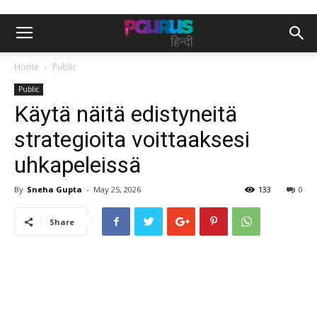
Home
Public
Public
Käytä näitä edistyneitä
strategioita voittaaksesi
uhkapeleissä
By
Sneha Gupta
-
May 25, 2026
133
0
Share