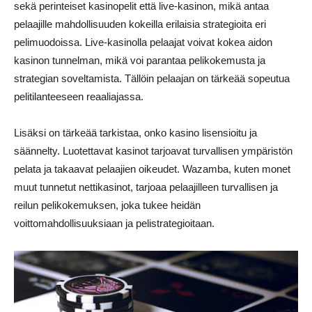
sekä perinteiset kasinopelit että live-kasinon, mikä antaa
pelaajille mahdollisuuden kokeilla erilaisia strategioita eri
pelimuodoissa. Live-kasinolla pelaajat voivat kokea aidon
kasinon tunnelman, mikä voi parantaa pelikokemusta ja
strategian soveltamista. Tällöin pelaajan on tärkeää sopeutua
pelitilanteeseen reaaliajassa.
Lisäksi on tärkeää tarkistaa, onko kasino lisensioitu ja
säännelty. Luotettavat kasinot tarjoavat turvallisen ympäristön
pelata ja takaavat pelaajien oikeudet. Wazamba, kuten monet
muut tunnetut nettikasinot, tarjoaa pelaajilleen turvallisen ja
reilun pelikokemuksen, joka tukee heidän
voittomahdollisuuksiaan ja pelistrategioitaan.