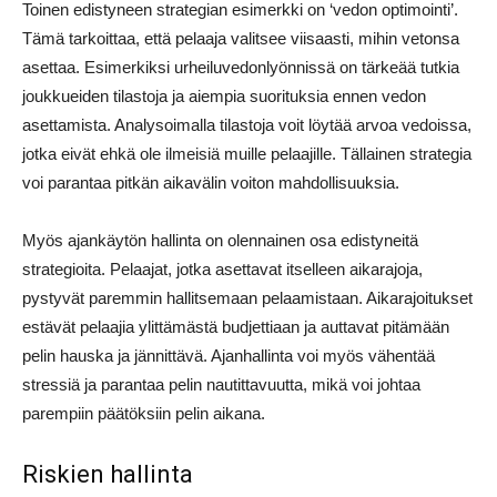
Toinen edistyneen strategian esimerkki on ‘vedon optimointi’.
Tämä tarkoittaa, että pelaaja valitsee viisaasti, mihin vetonsa
asettaa. Esimerkiksi urheiluvedonlyönnissä on tärkeää tutkia
joukkueiden tilastoja ja aiempia suorituksia ennen vedon
asettamista. Analysoimalla tilastoja voit löytää arvoa vedoissa,
jotka eivät ehkä ole ilmeisiä muille pelaajille. Tällainen strategia
voi parantaa pitkän aikavälin voiton mahdollisuuksia.
Myös ajankäytön hallinta on olennainen osa edistyneitä
strategioita. Pelaajat, jotka asettavat itselleen aikarajoja,
pystyvät paremmin hallitsemaan pelaamistaan. Aikarajoitukset
estävät pelaajia ylittämästä budjettiaan ja auttavat pitämään
pelin hauska ja jännittävä. Ajanhallinta voi myös vähentää
stressiä ja parantaa pelin nautittavuutta, mikä voi johtaa
parempiin päätöksiin pelin aikana.
Riskien hallinta