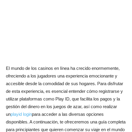
El mundo de los casinos en línea ha crecido enormemente,
ofreciendo a los jugadores una experiencia emocionante y
accesible desde la comodidad de sus hogares. Para disfrutar
de esta experiencia, es esencial entender cómo registrarse y
utilizar plataformas como Play ID, que facilita los pagos y la
gestión del dinero en los juegos de azar, así como realizar
un
playid login
para acceder a las diversas opciones
disponibles. A continuación, te ofreceremos una guía completa
para principiantes que quieren comenzar su viaje en el mundo