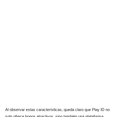
Al observar estas características, queda claro que Play ID no
solo ofrece bonos atractivos, sino también una plataforma