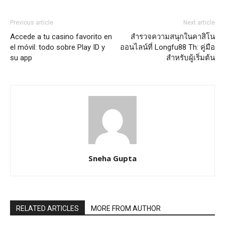
Previous article
Next article
Accede a tu casino favorito en
สำรวจความสนุกในคาสิโน
el móvil: todo sobre Play ID y
ออนไลน์ที่ Longfu88 Th: คู่มือ
su app
สำหรับผู้เริ่มต้น
Sneha Gupta
RELATED ARTICLES
MORE FROM AUTHOR