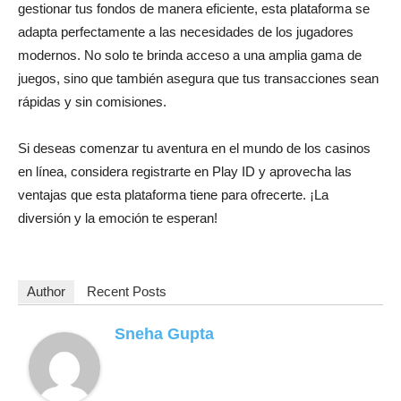
gestionar tus fondos de manera eficiente, esta plataforma se
adapta perfectamente a las necesidades de los jugadores
modernos. No solo te brinda acceso a una amplia gama de
juegos, sino que también asegura que tus transacciones sean
rápidas y sin comisiones.
Si deseas comenzar tu aventura en el mundo de los casinos
en línea, considera registrarte en Play ID y aprovecha las
ventajas que esta plataforma tiene para ofrecerte. ¡La
diversión y la emoción te esperan!
Author
Recent Posts
Sneha Gupta