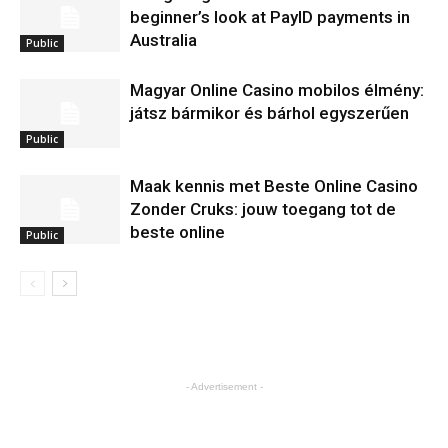
beginner’s look at PayID payments in
Australia
Public
Magyar Online Casino mobilos élmény:
játsz bármikor és bárhol egyszerűen
Public
Maak kennis met Beste Online Casino
Zonder Cruks: jouw toegang tot de
beste online
Public
- Advertisement -