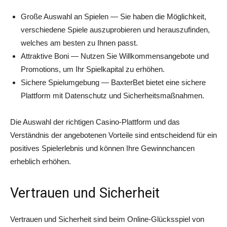
Große Auswahl an Spielen — Sie haben die Möglichkeit,
verschiedene Spiele auszuprobieren und herauszufinden,
welches am besten zu Ihnen passt.
Attraktive Boni — Nutzen Sie Willkommensangebote und
Promotions, um Ihr Spielkapital zu erhöhen.
Sichere Spielumgebung — BaxterBet bietet eine sichere
Plattform mit Datenschutz und Sicherheitsmaßnahmen.
Die Auswahl der richtigen Casino-Plattform und das
Verständnis der angebotenen Vorteile sind entscheidend für ein
positives Spielerlebnis und können Ihre Gewinnchancen
erheblich erhöhen.
Vertrauen und Sicherheit
Vertrauen und Sicherheit sind beim Online-Glücksspiel von