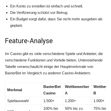
Ein Konto zu erstellen ist einfach und schnell.
Die Verifizierung schützt vor Betrug.
Ein Budget sorgt dafür, dass Sie nicht mehr ausgeben als
geplant.
Feature-Analyse
Im Casino gibt es viele verschiedene Spiele und Anbieter, die
verschiedene Funktionen und Vorteile bieten. Untenstehende
Tabelle veranschaulicht einige der Hauptmerkmale von
BaxterBet im Vergleich zu anderen Casino-Anbietern.
BaxterBet
Wettbewerber
Wettbewe
Merkmal
Casino
A
B
Spielauswahl
1.500+
1.200+
1.000+
100% bis
50% bis zu
75% bis z