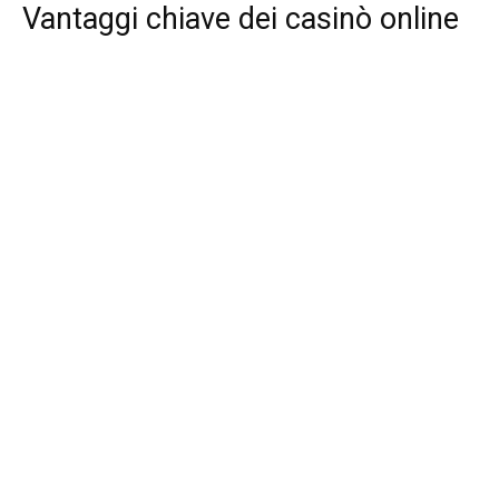
Vantaggi chiave dei casinò online