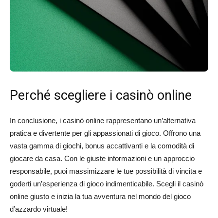
Perché scegliere i casinò online
In conclusione, i casinò online rappresentano un’alternativa
pratica e divertente per gli appassionati di gioco. Offrono una
vasta gamma di giochi, bonus accattivanti e la comodità di
giocare da casa. Con le giuste informazioni e un approccio
responsabile, puoi massimizzare le tue possibilità di vincita e
goderti un’esperienza di gioco indimenticabile. Scegli il casinò
online giusto e inizia la tua avventura nel mondo del gioco
d’azzardo virtuale!