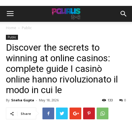
Home
Public
Public
Discover the secrets to
winning at online casinos:
complete guide I casinò
online hanno rivoluzionato il
modo in cui le
By
Sneha Gupta
-
May 18, 2026
133
0
Share