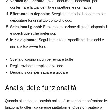
Verifica dell’identità:
Invia i documenti necessari per
confermare la tua identità e rispettare le normative.
Effettuare un deposito:
Scegli un metodo di pagamento e
depositare fondi sul tuo conto di gioco.
Seleziona i giochi:
Esplora la selezione di giochi disponibili
e scegli quelli che preferisci.
Inizia a giocare:
Segui le istruzioni specifiche dei giochi e
inizia la tua avventura.
Scelta di casinò sicuri per evitare truffe
Registrazione semplice e veloce
Depositi sicuri per iniziare a giocare
Analisi delle funzionalità
Quando si scelgono i casinò online, è importante confrontare le
funzionalità offerti da diverse piattaforme. Questo ti aiuterà a