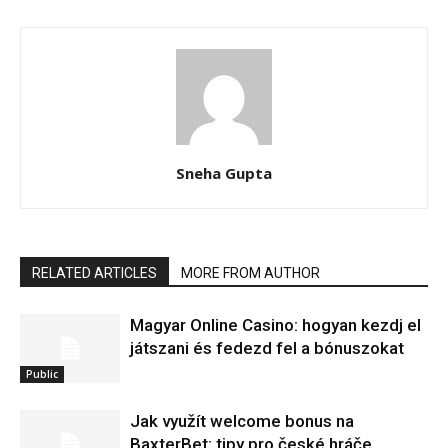
Sneha Gupta
RELATED ARTICLES
MORE FROM AUTHOR
Magyar Online Casino: hogyan kezdj el
játszani és fedezd fel a bónuszokat
Public
Jak využít welcome bonus na
BaxterBet: tipy pro české hráče