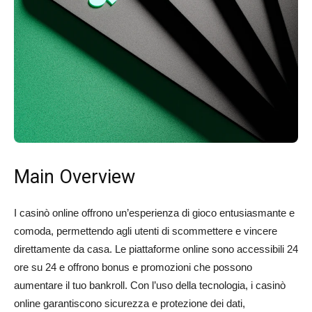
Main Overview
I casinò online offrono un’esperienza di gioco entusiasmante e
comoda, permettendo agli utenti di scommettere e vincere
direttamente da casa. Le piattaforme online sono accessibili 24
ore su 24 e offrono bonus e promozioni che possono
aumentare il tuo bankroll. Con l’uso della tecnologia, i casinò
online garantiscono sicurezza e protezione dei dati,