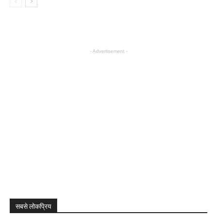
- Advertisement -
सबसे लोकप्रिय