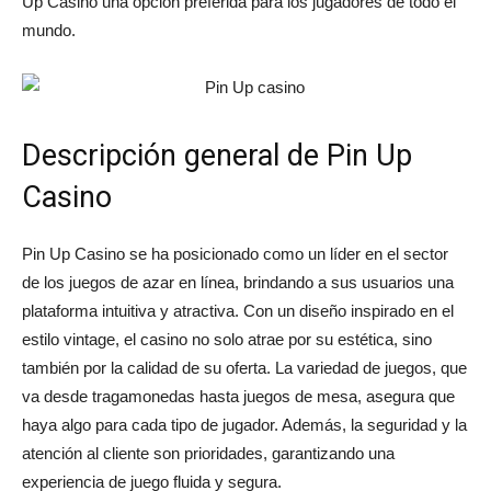
Up Casino una opción preferida para los jugadores de todo el
mundo.
Descripción general de Pin Up
Casino
Pin Up Casino se ha posicionado como un líder en el sector
de los juegos de azar en línea, brindando a sus usuarios una
plataforma intuitiva y atractiva. Con un diseño inspirado en el
estilo vintage, el casino no solo atrae por su estética, sino
también por la calidad de su oferta. La variedad de juegos, que
va desde tragamonedas hasta juegos de mesa, asegura que
haya algo para cada tipo de jugador. Además, la seguridad y la
atención al cliente son prioridades, garantizando una
experiencia de juego fluida y segura.