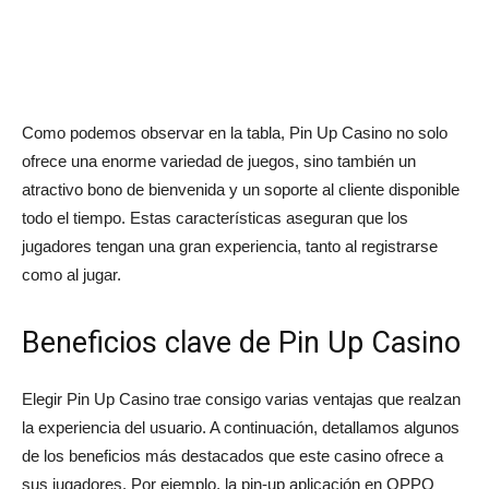
Como podemos observar en la tabla, Pin Up Casino no solo
ofrece una enorme variedad de juegos, sino también un
atractivo bono de bienvenida y un soporte al cliente disponible
todo el tiempo. Estas características aseguran que los
jugadores tengan una gran experiencia, tanto al registrarse
como al jugar.
Beneficios clave de Pin Up Casino
Elegir Pin Up Casino trae consigo varias ventajas que realzan
la experiencia del usuario. A continuación, detallamos algunos
de los beneficios más destacados que este casino ofrece a
sus jugadores. Por ejemplo, la pin-up aplicación en OPPO