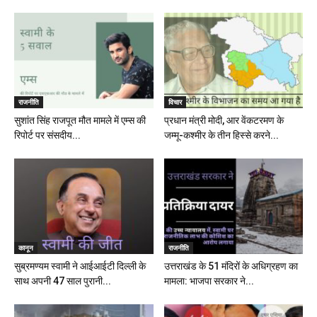
राजनीति
विचार
सुशांत सिंह राजपूत मौत मामले में एम्स की
प्रधान मंत्री मोदी, आर वेंकटरमण के
रिपोर्ट पर संसदीय...
जम्मू-कश्मीर के तीन हिस्से करने...
कानून
राजनीति
सुब्रमण्यम स्वामी ने आईआईटी दिल्ली के
उत्तराखंड के 51 मंदिरों के अधिग्रहण का
साथ अपनी 47 साल पुरानी...
मामला: भाजपा सरकार ने...