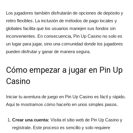
Los jugadores también disfrutarán de opciones de depósito y
retiro flexibles. La inclusión de métodos de pago locales y
globales facilita que los usuarios manejen sus fondos sin
inconvenientes. En consecuencia, Pin Up Casino no solo es
un lugar para jugar, sino una comunidad donde los jugadores
pueden disfrutar y ganar de manera segura.
Cómo empezar a jugar en Pin Up
Casino
Iniciar tu aventura de juego en Pin Up Casino es fácil y rápido.
Aquí te mostramos cómo hacerlo en unos simples pasos.
Crear una cuenta:
Visita el sitio web de Pin Up Casino y
regístrate. Este proceso es sencillo y solo requiere