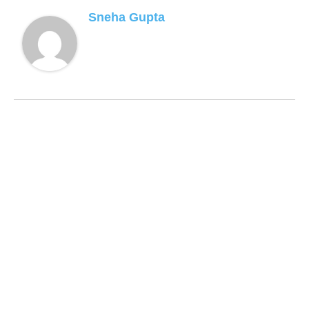
Sneha Gupta