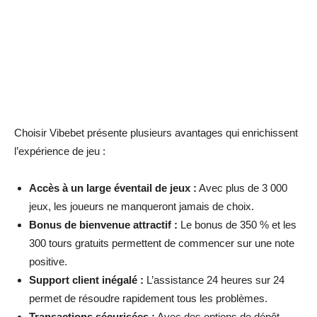
Choisir Vibebet présente plusieurs avantages qui enrichissent
l’expérience de jeu :
Accès à un large éventail de jeux :
Avec plus de 3 000
jeux, les joueurs ne manqueront jamais de choix.
Bonus de bienvenue attractif :
Le bonus de 350 % et les
300 tours gratuits permettent de commencer sur une note
positive.
Support client inégalé :
L’assistance 24 heures sur 24
permet de résoudre rapidement tous les problèmes.
Transactions sécurisées :
Avec des options de dépôt