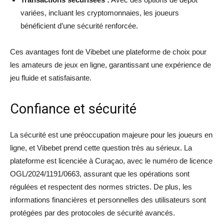
variées, incluant les cryptomonnaies, les joueurs
bénéficient d’une sécurité renforcée.
Ces avantages font de Vibebet une plateforme de choix pour
les amateurs de jeux en ligne, garantissant une expérience de
jeu fluide et satisfaisante.
Confiance et sécurité
La sécurité est une préoccupation majeure pour les joueurs en
ligne, et Vibebet prend cette question très au sérieux. La
plateforme est licenciée à Curaçao, avec le numéro de licence
OGL/2024/1191/0663, assurant que les opérations sont
régulées et respectent des normes strictes. De plus, les
informations financières et personnelles des utilisateurs sont
protégées par des protocoles de sécurité avancés.