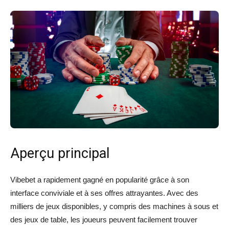
Aperçu principal
Vibebet a rapidement gagné en popularité grâce à son
interface conviviale et à ses offres attrayantes. Avec des
milliers de jeux disponibles, y compris des machines à sous et
des jeux de table, les joueurs peuvent facilement trouver