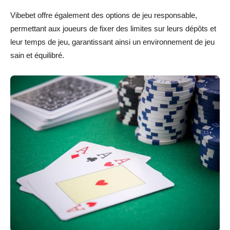
Vibebet offre également des options de jeu responsable,
permettant aux joueurs de fixer des limites sur leurs dépôts et
leur temps de jeu, garantissant ainsi un environnement de jeu
sain et équilibré.