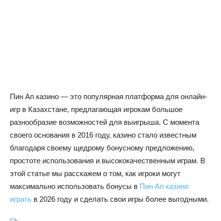
Пин Ап казино — это популярная платформа для онлайн-
игр в Казахстане, предлагающая игрокам большое
разнообразие возможностей для выигрыша. С момента
своего основания в 2016 году, казино стало известным
благодаря своему щедрому бонусному предложению,
простоте использования и высококачественным играм. В
этой статье мы расскажем о том, как игроки могут
максимально использовать бонусы в
Пин Ап казино
играть
в 2026 году и сделать свои игры более выгодными.