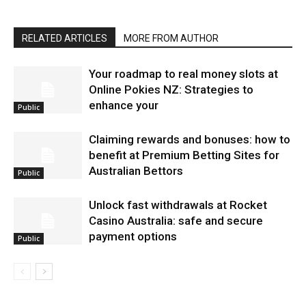
RELATED ARTICLES
MORE FROM AUTHOR
Your roadmap to real money slots at
Online Pokies NZ: Strategies to
enhance your
Public
Claiming rewards and bonuses: how to
benefit at Premium Betting Sites for
Australian Bettors
Public
Unlock fast withdrawals at Rocket
Casino Australia: safe and secure
payment options
Public