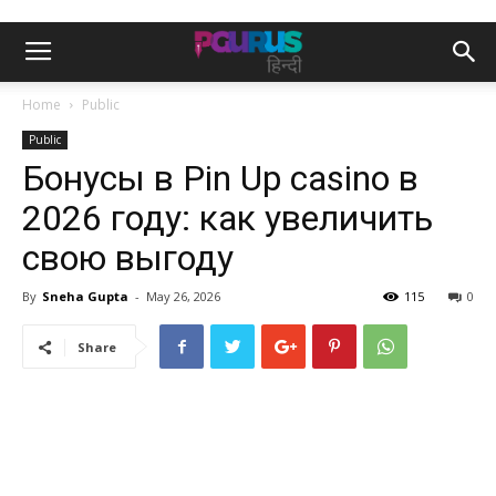
Home
Public
Public
Бонусы в Pin Up casino в
2026 году: как увеличить
свою выгоду
By
Sneha Gupta
-
May 26, 2026
115
0
Share