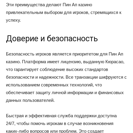
Эти преимущества делают Пин Ап казино
привлекательным выбором для игроков, стремящихся к
успеху.
Доверие и безопасность
Безопасность игроков является приоритетом для Пин Ап
казино. Платформа имеет лицензию, выданную Кюрасао,
что гарантирует соблюдение высоких стандартов
безопасности и надежности. Все транзакции шифруются с
использованием современных технологий, что
обеспечивает защиту личной информации и финансовых
данных пользователей.
Быстрая и эффективная служба поддержки доступна
24/7, чтобы помочь игрокам в случае возникновения
каких-либо вопросов или проблем. Это создает