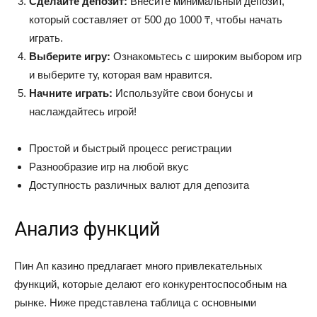
Сделайте депозит:
Внесите минимальный депозит,
который составляет от 500 до 1000 ₸, чтобы начать
играть.
Выберите игру:
Ознакомьтесь с широким выбором игр
и выберите ту, которая вам нравится.
Начните играть:
Используйте свои бонусы и
наслаждайтесь игрой!
Простой и быстрый процесс регистрации
Разнообразие игр на любой вкус
Доступность различных валют для депозита
Анализ функций
Пин Ап казино предлагает много привлекательных
функций, которые делают его конкурентоспособным на
рынке. Ниже представлена таблица с основными