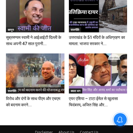
कानून
राजनीति
सुब्रमण्यम स्वामी ने आईआईटी दिल्ली के
उत्तराखंड के 51 मंदिरों के अधिग्रहण का
साथ अपनी 47 साल पुरानी...
मामला: भाजपा सरकार ने...
राजनीति
काला धन
विरोध और दंगों के साथ पीएम और एचएम
एयर एशिया – टाटा ईमेल से खुलासा
को बदनाम करने...
चिदंबरम, अजित सिंह और...
Disclaimer
About Us
Contact Us