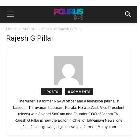
Home
Authors
Posts by Rajesh G Pillai
Rajesh G Pillai
1 POSTS
0 COMMENTS
The writer is a former R&AW officer and a television journalist
based in Thiruvananthapuram, Kerala. He was Asst. Vice President
(News) with Asianet SatCom and Founder COO of Janam TV.
Rajesh G Pillai is now the Editor in Chief of Tatwamayi News, one
of the fastest growing digital news platforms in Malayalam.