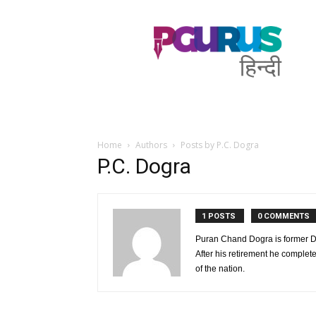
PGurus
Hindi
Home
Authors
Posts by P.C. Dogra
P.C. Dogra
1 POSTS
0 COMMENTS
Puran Chand Dogra is former Di
After his retirement he complete
of the nation.