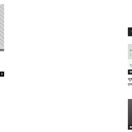
र
0
सुश
एम्
क