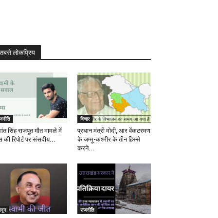
सबसे लोकप्रिय
ाजनीति
विचार
ांत सिंह राजपूत मौत मामले में
प्रधान मंत्री मोदी, आर वेंकटरमण
स की रिपोर्ट पर संसदीय...
के जम्मू-कश्मीर के तीन हिस्से
करने...
ानून
राजनीति