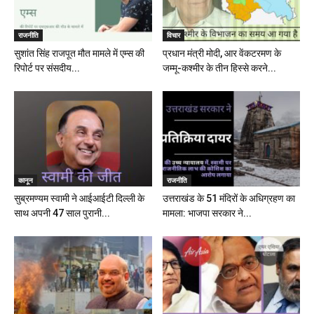
राजनीति
विचार
सुशांत सिंह राजपूत मौत मामले में एम्स की
प्रधान मंत्री मोदी, आर वेंकटरमण के
रिपोर्ट पर संसदीय...
जम्मू-कश्मीर के तीन हिस्से करने...
कानून
राजनीति
सुब्रमण्यम स्वामी ने आईआईटी दिल्ली के
उत्तराखंड के 51 मंदिरों के अधिग्रहण का
साथ अपनी 47 साल पुरानी...
मामला: भाजपा सरकार ने...