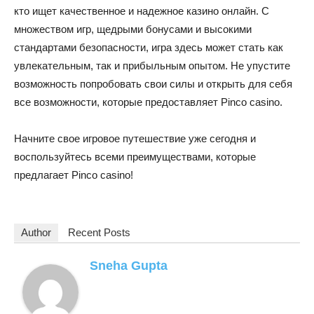
кто ищет качественное и надежное казино онлайн. С
множеством игр, щедрыми бонусами и высокими
стандартами безопасности, игра здесь может стать как
увлекательным, так и прибыльным опытом. Не упустите
возможность попробовать свои силы и открыть для себя
все возможности, которые предоставляет Pinco casino.
Начните свое игровое путешествие уже сегодня и
воспользуйтесь всеми преимуществами, которые
предлагает Pinco casino!
Author
Recent Posts
Sneha Gupta