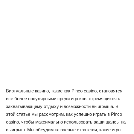
Виртуальные казино, такие как Pinco casino, становятся
все более популярными среди игроков, стремящихся к
захватывающему отдыху и возможности выигрыша. В
этой статье мы рассмотрим, как успешно играть в Pinco
casino, чтобы максимально использовать ваши шансы на
выигрыш. Мы обсудим ключевые стратегии, какие игры