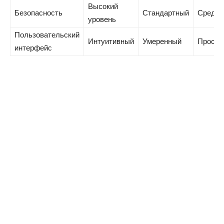
Высокий
Безопасность
Стандартный
Средни
уровень
Пользовательский
Интуитивный
Умеренный
Просто
интерфейс