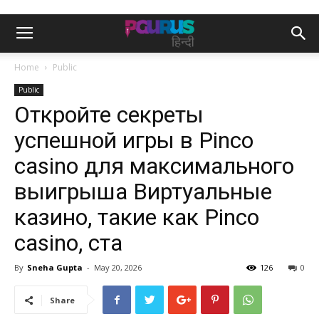
Home
Public
Public
Откройте секреты
успешной игры в Pinco
casino для максимального
выигрыша Виртуальные
казино, такие как Pinco
casino, ста
By
Sneha Gupta
-
May 20, 2026
126
0
Share