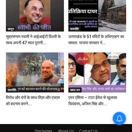
कानून
राजनीति
सुब्रमण्यम स्वामी ने आईआईटी दिल्ली के
उत्तराखंड के 51 मंदिरों के अधिग्रहण का
साथ अपनी 47 साल पुरानी...
मामला: भाजपा सरकार ने...
राजनीति
काला धन
विरोध और दंगों के साथ पीएम और एचएम
एयर एशिया – टाटा ईमेल से खुलासा
को बदनाम करने...
चिदंबरम, अजित सिंह और...
Disclaimer
About Us
Contact Us