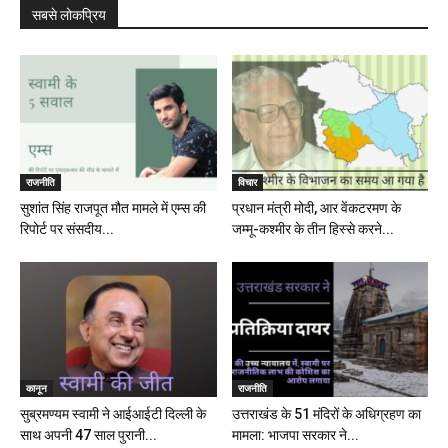
सबसे लोकप्रिय
राजनीति
विचार
सुशांत सिंह राजपूत मौत मामले में एम्स की
प्रधान मंत्री मोदी, आर वेंकटरमण के
रिपोर्ट पर संसदीय...
जम्मू-कश्मीर के तीन हिस्से करने...
कानून
राजनीति
सुब्रमण्यम स्वामी ने आईआईटी दिल्ली के
उत्तराखंड के 51 मंदिरों के अधिग्रहण का
साथ अपनी 47 साल पुरानी...
मामला: भाजपा सरकार ने...