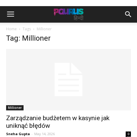
Home
Tags
Millioner
Tag: Millioner
Millioner
Zarządzanie budżetem w kasynie jak
uniknąć błędów
Sneha Gupta
-
May 14, 2026
0