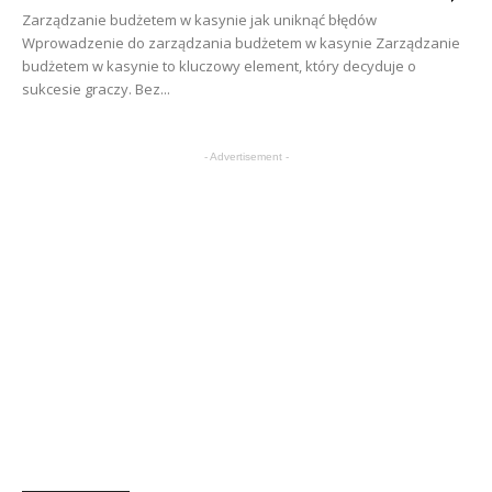
Zarządzanie budżetem w kasynie jak uniknąć błędów
Wprowadzenie do zarządzania budżetem w kasynie Zarządzanie
budżetem w kasynie to kluczowy element, który decyduje o
sukcesie graczy. Bez...
- Advertisement -