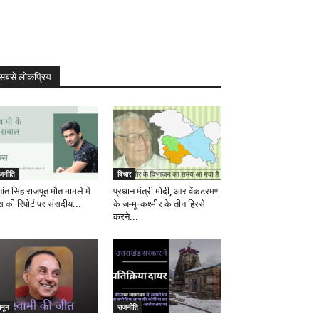
सबसे लोकप्रिय
ाजनीति
विचार
ांत सिंह राजपूत मौत मामले में
प्रधान मंत्री मोदी, आर वेंकटरमण
स की रिपोर्ट पर संसदीय...
के जम्मू-कश्मीर के तीन हिस्से
करने...
ानून
राजनीति