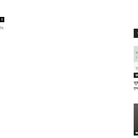
0
रीय
र
सुश
एम्
क