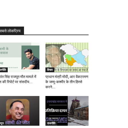
सबसे लोकप्रिय
ाजनीति
विचार
ांत सिंह राजपूत मौत मामले में
प्रधान मंत्री मोदी, आर वेंकटरमण
स की रिपोर्ट पर संसदीय...
के जम्मू-कश्मीर के तीन हिस्से
करने...
ानून
राजनीति