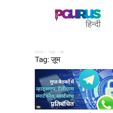
PGurus
Hindi
Home
Tags
ज़ूम
Tag: ज़ूम
नीति