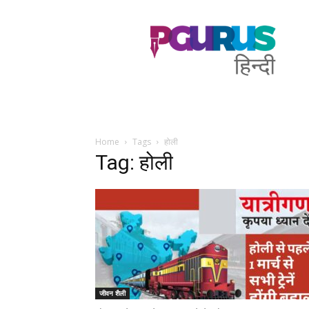
PGurus
Hindi
Home
Tags
होली
Tag: होली
जीवन शैली