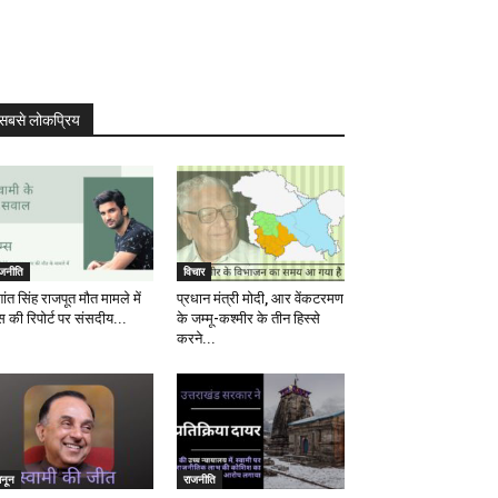
सबसे लोकप्रिय
ाजनीति
विचार
ांत सिंह राजपूत मौत मामले में
प्रधान मंत्री मोदी, आर वेंकटरमण
स की रिपोर्ट पर संसदीय...
के जम्मू-कश्मीर के तीन हिस्से
करने...
ानून
राजनीति