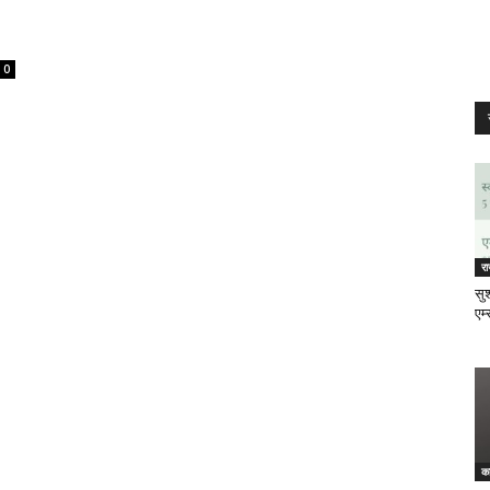
0
र
सुश
एम्
क