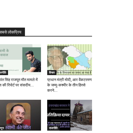
सबसे लोकप्रिय
ाजनीति
विचार
ांत सिंह राजपूत मौत मामले में
प्रधान मंत्री मोदी, आर वेंकटरमण
स की रिपोर्ट पर संसदीय...
के जम्मू-कश्मीर के तीन हिस्से
करने...
ानून
राजनीति