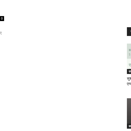
0
िए
र
सुश
एम्
क