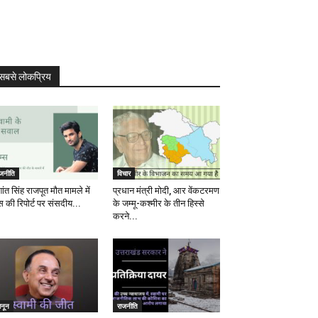
सबसे लोकप्रिय
ाजनीति
विचार
ांत सिंह राजपूत मौत मामले में
प्रधान मंत्री मोदी, आर वेंकटरमण
स की रिपोर्ट पर संसदीय...
के जम्मू-कश्मीर के तीन हिस्से
करने...
ानून
राजनीति