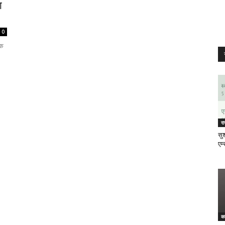
ा
0
एक
र
सुश
एम्
क