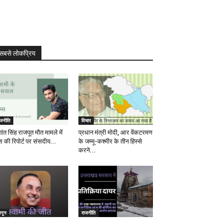
सबसे लोकप्रिय
ाजनीति
विचार
ांत सिंह राजपूत मौत मामले में
प्रधान मंत्री मोदी, आर वेंकटरमण
स की रिपोर्ट पर संसदीय...
के जम्मू-कश्मीर के तीन हिस्से
करने...
ानून
राजनीति