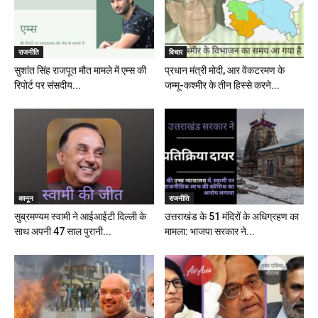
राजनीति
विचार
सुशांत सिंह राजपूत मौत मामले में एम्स की
प्रधान मंत्री मोदी, आर वेंकटरमण के
रिपोर्ट पर संसदीय...
जम्मू-कश्मीर के तीन हिस्से करने...
कानून
राजनीति
सुब्रमण्यम स्वामी ने आईआईटी दिल्ली के
उत्तराखंड के 51 मंदिरों के अधिग्रहण का
साथ अपनी 47 साल पुरानी...
मामला: भाजपा सरकार ने...