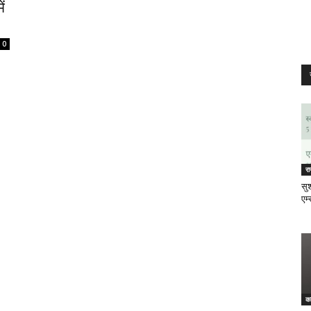
ं
0
र
सुश
एम्
क