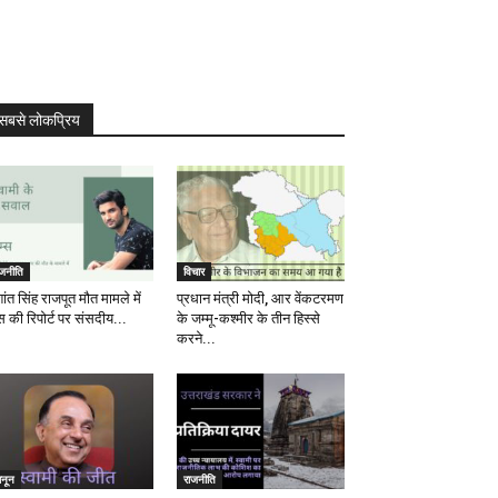
सबसे लोकप्रिय
ाजनीति
विचार
ांत सिंह राजपूत मौत मामले में
प्रधान मंत्री मोदी, आर वेंकटरमण
स की रिपोर्ट पर संसदीय...
के जम्मू-कश्मीर के तीन हिस्से
करने...
ानून
राजनीति