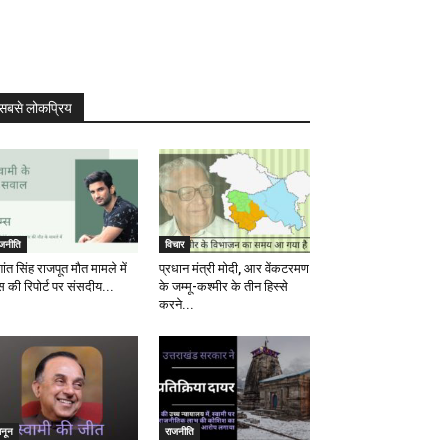
सबसे लोकप्रिय
ाजनीति
विचार
ांत सिंह राजपूत मौत मामले में
प्रधान मंत्री मोदी, आर वेंकटरमण
स की रिपोर्ट पर संसदीय...
के जम्मू-कश्मीर के तीन हिस्से
करने...
ानून
राजनीति