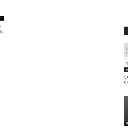
1
डा
खंड
र
सुश
एम्
क