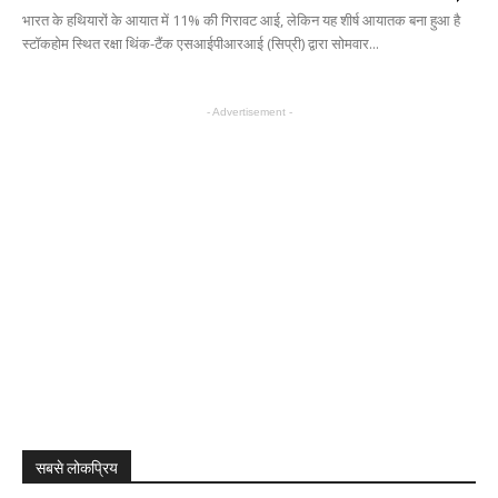
भारत के हथियारों के आयात में 11% की गिरावट आई, लेकिन यह शीर्ष आयातक बना हुआ है
स्टॉकहोम स्थित रक्षा थिंक-टैंक एसआईपीआरआई (सिप्री) द्वारा सोमवार...
- Advertisement -
सबसे लोकप्रिय