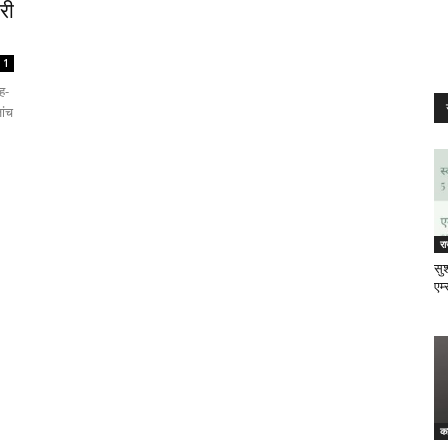
री
1
ह-
ांच
र
सुश
एम्
क