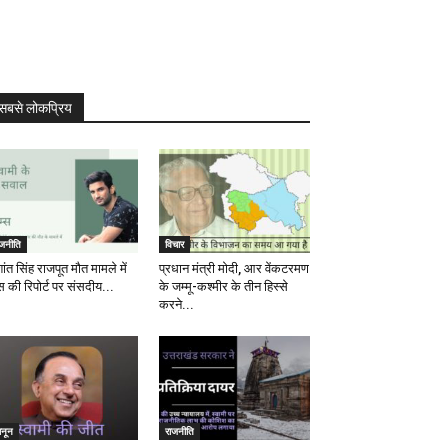
सबसे लोकप्रिय
ाजनीति
विचार
ांत सिंह राजपूत मौत मामले में
प्रधान मंत्री मोदी, आर वेंकटरमण
स की रिपोर्ट पर संसदीय...
के जम्मू-कश्मीर के तीन हिस्से
करने...
ानून
राजनीति