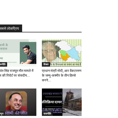
सबसे लोकप्रिय
ाजनीति
विचार
ांत सिंह राजपूत मौत मामले में
प्रधान मंत्री मोदी, आर वेंकटरमण
स की रिपोर्ट पर संसदीय...
के जम्मू-कश्मीर के तीन हिस्से
करने...
ानून
राजनीति