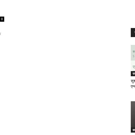
0
क
र
सुश
एम्
क