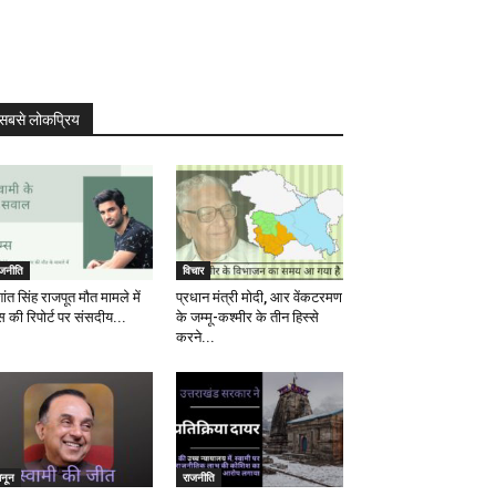
सबसे लोकप्रिय
ाजनीति
विचार
ांत सिंह राजपूत मौत मामले में
प्रधान मंत्री मोदी, आर वेंकटरमण
स की रिपोर्ट पर संसदीय...
के जम्मू-कश्मीर के तीन हिस्से
करने...
ानून
राजनीति