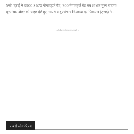
5जी: ट्राई ने 3300-3670 गीगाहर्ट्ज बैंड, 700 मेगाहर्ट्ज बैंड का आधार मूल्य घटाया!
दूरसंचार क्षेत्र को राहत देते हुए, भारतीय दूरसंचार नियामक प्राधिकरण (ट्राई) ने...
- Advertisement -
सबसे लोकप्रिय