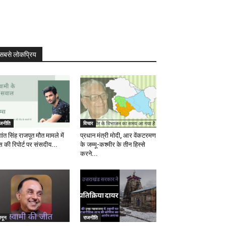
सबसे लोकप्रिय
ाजनीति
विचार
ांत सिंह राजपूत मौत मामले में
प्रधान मंत्री मोदी, आर वेंकटरमण
स की रिपोर्ट पर संसदीय...
के जम्मू-कश्मीर के तीन हिस्से
करने...
ानून
राजनीति