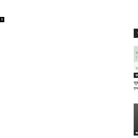
0
र
सुश
एम्
क