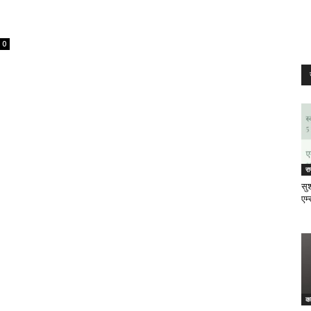
0
र
सुश
एम्
क