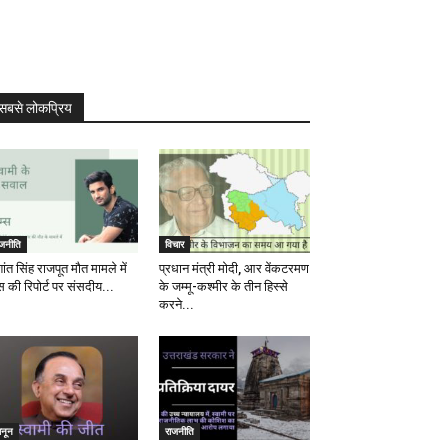
सबसे लोकप्रिय
ाजनीति
विचार
ांत सिंह राजपूत मौत मामले में
प्रधान मंत्री मोदी, आर वेंकटरमण
स की रिपोर्ट पर संसदीय...
के जम्मू-कश्मीर के तीन हिस्से
करने...
ानून
राजनीति