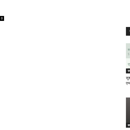
0
र
सुश
एम्
क