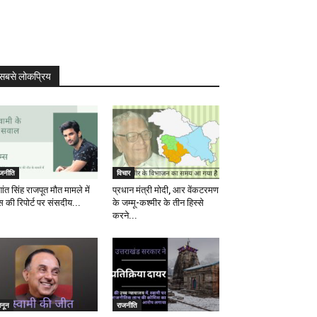
सबसे लोकप्रिय
ाजनीति
विचार
ांत सिंह राजपूत मौत मामले में
प्रधान मंत्री मोदी, आर वेंकटरमण
स की रिपोर्ट पर संसदीय...
के जम्मू-कश्मीर के तीन हिस्से
करने...
ानून
राजनीति