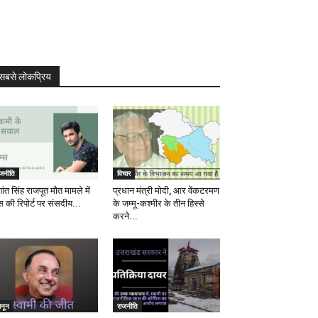
सबसे लोकप्रिय
ाजनीति
विचार
ांत सिंह राजपूत मौत मामले में
प्रधान मंत्री मोदी, आर वेंकटरमण
स की रिपोर्ट पर संसदीय...
के जम्मू-कश्मीर के तीन हिस्से
करने...
ानून
राजनीति