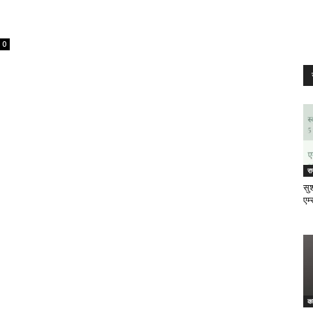
0
र
सुश
एम्
क