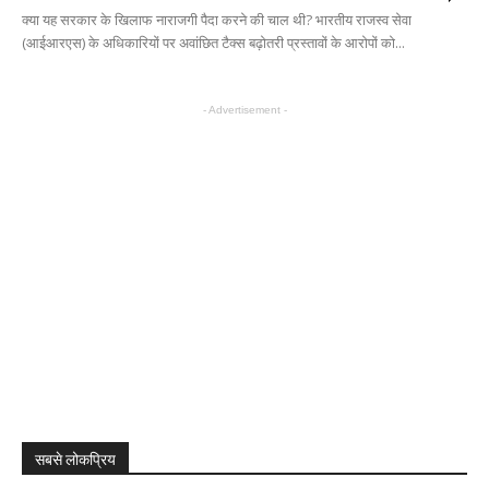
क्या यह सरकार के खिलाफ नाराजगी पैदा करने की चाल थी? भारतीय राजस्व सेवा
(आईआरएस) के अधिकारियों पर अवांछित टैक्स बढ़ोतरी प्रस्तावों के आरोपों को...
- Advertisement -
सबसे लोकप्रिय