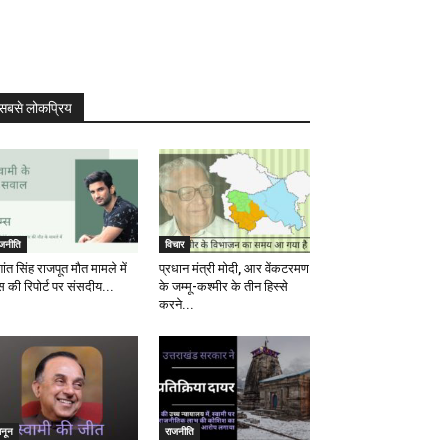
सबसे लोकप्रिय
ाजनीति
विचार
ांत सिंह राजपूत मौत मामले में
प्रधान मंत्री मोदी, आर वेंकटरमण
स की रिपोर्ट पर संसदीय...
के जम्मू-कश्मीर के तीन हिस्से
करने...
ानून
राजनीति