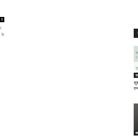
0
न
र के
र
सुश
एम्
क