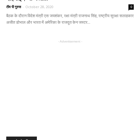
टीम पी गुरुस
-
October 28, 2020
0
बैठक के दौरान विदेश मंत्री एस जयशंकर, रक्षा मंत्री राजनाथ सिंह, राष्ट्रीय सुरक्षा सलाहकार
अजीत डोभाल और भारत में अमेरिका के राजदूत केन जस्टर...
- Advertisement -